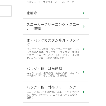
ネスシューズ、サンダル・ミュール、ブーツ
靴磨き
スニーカークリーニング・スニー
カー修理
靴・バッグカスタム修理・リメイ
ク
バッグのパーツ交換、ロングブーツの筒をカット
して長さの調整、ロングブーツファスナー新規取
り付け、スニーカーのソールをドクロソールに変
更、ゴルフシューズを通常靴に変更
バッグ・鞄・財布修理
持ち手の交換、根革修理、内袋の交換、パイピン
グの修理、ファスナー交換、金具交換
バッグ・鞄・財布クリーニング
スムース革バッグの汚れ、スエードバッグの汚
れ、布地バッグの汚れ、エナメルバッグの変色・
色移り