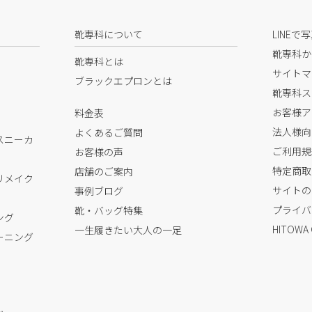
靴専科について
LINEで
靴専科か
靴専科とは
サイトマ
ブラックエプロンとは
靴専科ス
お客様ア
料金表
法人様向
よくあるご質問
スニーカ
ご利用規
お客様の声
特定商取
店舗のご案内
リメイク
サイトの
事例ブログ
プライバ
靴・バッグ特集
ング
HITOWA
一生履きたい大人の一足
ーニング