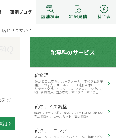
問
事例ブログ
、落とせますか？
FAQ
靴専科のサービス
靴修理
かかとゴム交換、ハーフソール（すべり止め補
強）、つま先、オールソール（靴底全体）、ヒー
ル巻き・交換、インソール、ファスナー交換、小
物・金具修理、ゴム交換、すべり革・すべり口
色など
靴のサイズ調整
幅出し（きつい靴の調整）、パット調整（ゆるい
靴の調整）、ヒールカット（高さ調整）
詳細
靴クリーニング
スニーカー、パンプス・ハイヒール、革靴・ビジ