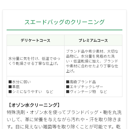
スエードバッグのクリーニング
デリケートコース
プレミアムコース
ブランド品や希少素材、大切な
品物に。水分量を見極めた洗
水分量に気を付け、低温でゆっ
い・低温乾燥に加え、ブランド
くり乾燥させる丁寧な仕上げ。
や素材に合わせたより丁寧な仕
上げ。
■水分に弱い
■高級ブランド品
■革底
■エキゾチックレザー
■シミになりやすい など
■ヴィンテージ物 など
【オゾン水クリーニング】
特殊洗剤・オゾン水を使ってブランドバッグ・鞄を丸洗
いして、革に栄養を与えながら汚れや・汗を取り除きま
す。目に見えない雑菌等を取り除くことが可能です。乾