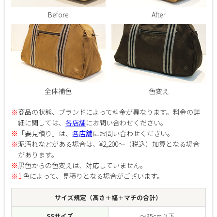
Before
After
全体補色
色変え
※
商品の状態、ブランドによって料金が異なります。料金の詳
細に関しては、
各店舗
にお問い合わせください。
※
「要見積り」は、
各店舗
にお問い合わせください。
※
泥汚れなどがある場合は、¥2,200～（税込）加算となる場合
があります。
※
黒色からの色変えは、対応していません。
※1
色によって、見積りとなる場合がございます。
サイズ規定（高さ＋幅＋マチの合計）
SSサイズ
～35cm以下