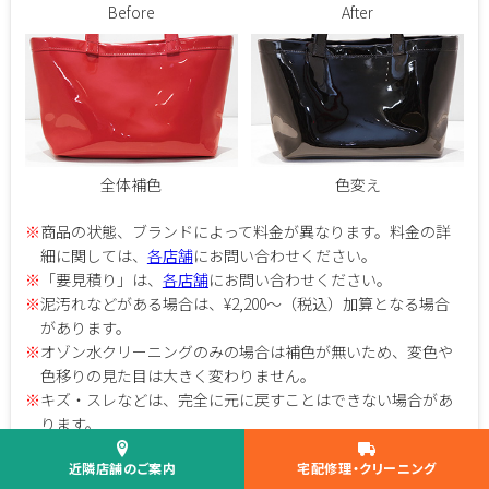
Before
After
全体補色
色変え
※
商品の状態、ブランドによって料金が異なります。料金の詳
細に関しては、
各店舗
にお問い合わせください。
※
「要見積り」は、
各店舗
にお問い合わせください。
※
泥汚れなどがある場合は、¥2,200～（税込）加算となる場合
があります。
※
オゾン水クリーニングのみの場合は補色が無いため、変色や
色移りの見た目は大きく変わりません。
※
キズ・スレなどは、完全に元に戻すことはできない場合があ
ります。
※
押し型などは、多少見えづらくなることがあります。
近隣店舗のご案内
宅配修理・クリーニング
※
黒色からの色変えは、対応していません。