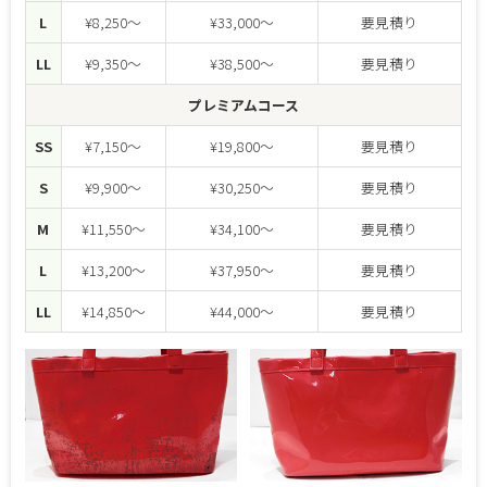
L
¥8,250～
¥33,000～
要見積り
LL
¥9,350～
¥38,500～
要見積り
プレミアムコース
SS
¥7,150～
¥19,800～
要見積り
S
¥9,900～
¥30,250～
要見積り
M
¥11,550～
¥34,100～
要見積り
L
¥13,200～
¥37,950～
要見積り
LL
¥14,850～
¥44,000～
要見積り