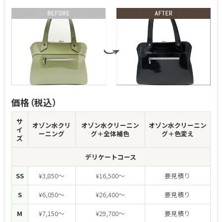
価格（税込）
サ
オゾン水
クリ
オゾン水クリーニン
オゾン水クリーニン
イ
ーニング
グ
＋全体補色
グ
＋色変え
ズ
デリケートコース
SS
¥3,850～
¥16,500～
要見積り
S
¥6,050～
¥26,400～
要見積り
M
¥7,150～
¥29,700～
要見積り