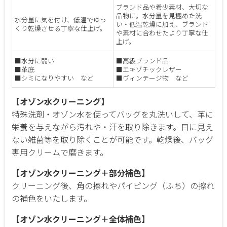
ブランド品や希少素材、大切な
品物に。水分量を見極めた洗
水分量に気を付け、低温でゆっ
い・低温乾燥に加え、ブランド
くり乾燥させる丁寧な仕上げ。
や素材に合わせたより丁寧な仕
上げ。
■水分に弱い
■高級ブランド品
■革底
■エキゾチックレザー
■シミになりやすい など
■ヴィンテージ物 など
【オゾン水クリーニング】
特殊洗剤・オゾン水を使ってバッグを丸洗いして、革に
栄養を与えながら汚れや・汗を取り除きます。目に見え
ない雑菌等を取り除くことが可能です。乾燥後、バッグ
専用クリームで磨きます。
【オゾン水クリーニング＋部分補色】
クリーニング後、角の擦れやパイピング（ふち）の擦れ
の補色をいたします。
【オゾン水クリーニング＋全体補色】