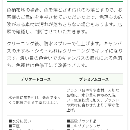
色柄布地の場合、色を落とさず汚れのみ落とすので、お
客様のご意向を重視させていただいた上で、色落ちの危
険がある素材は汚れが落ちきらない場合もあります。店
頭で確認し、判断させていただきます。
クリーニング後、防水スプレーで仕上げます。キャンバ
スの黒ずみ・シミ・汚れはクリーニングでキレイになり
ます。濃い目の色合いでのキャンバスの擦れによる色落
ち、色褪せは色修正にて改善できます。
デリケートコース
プレミアムコース
ブランド品や希少素材、大切な
品物に。水分量を見極めた洗
水分量に気を付け、低温でゆっ
い・低温乾燥に加え、ブランド
くり乾燥させる丁寧な仕上げ。
や素材に合わせたより丁寧な仕
上げ。
■水分に弱い
■高級ブランド品
■革底
■エキゾチックレザー