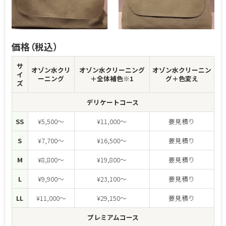
価格（税込）
サ
オゾン水
クリ
オゾン水クリーニング
オゾン水クリーニン
イ
ーニング
＋全体補色※1
グ
＋色変え
ズ
デリケートコース
SS
¥5,500～
¥11,000～
要見積り
S
¥7,700～
¥16,500～
要見積り
M
¥8,800～
¥19,800～
要見積り
L
¥9,900～
¥23,100～
要見積り
LL
¥11,000～
¥29,150～
要見積り
プレミアムコース