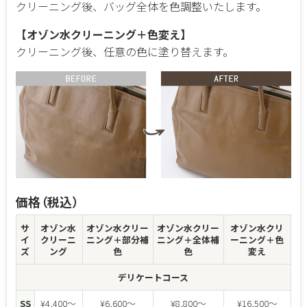
クリーニング後、バッグ全体を色調整いたします。
【オゾン水クリーニング＋色変え】
クリーニング後、任意の色に塗り替えます。
価格（税込）
サ
オゾン水
オゾン水クリー
オゾン水クリー
オゾン水クリ
イ
クリーニ
ニング
＋部分補
ニング
＋全体補
ーニング
＋色
ズ
ング
色
色
変え
デリケートコース
SS
¥4,400～
¥6,600～
¥8,800～
¥16,500～