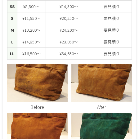
SS
¥8,800～
¥14,300～
要見積り
S
¥11,550～
¥20,350～
要見積り
M
¥13,200～
¥24,200～
要見積り
L
¥14,850～
¥28,050～
要見積り
LL
¥16,500～
¥34,650～
要見積り
Before
After