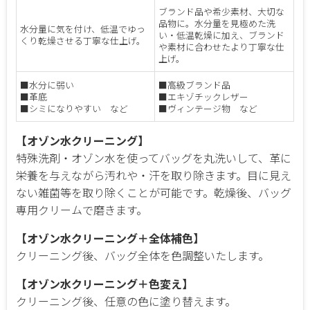
ブランド品や希少素材、大切な
品物に。水分量を見極めた洗
水分量に気を付け、低温でゆっ
い・低温乾燥に加え、ブランド
くり乾燥させる丁寧な仕上げ。
や素材に合わせたより丁寧な仕
上げ。
■水分に弱い
■高級ブランド品
■革底
■エキゾチックレザー
■シミになりやすい など
■ヴィンテージ物 など
【オゾン水クリーニング】
特殊洗剤・オゾン水を使ってバッグを丸洗いして、革に
栄養を与えながら汚れや・汗を取り除きます。目に見え
ない雑菌等を取り除くことが可能です。乾燥後、バッグ
専用クリームで磨きます。
【オゾン水クリーニング＋全体補色】
クリーニング後、バッグ全体を色調整いたします。
【オゾン水クリーニング＋色変え】
クリーニング後、任意の色に塗り替えます。