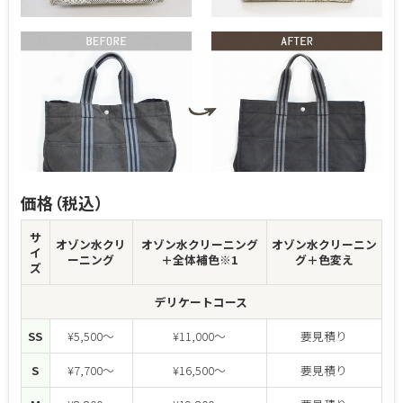
価格（税込）
サ
オゾン水
クリ
オゾン水クリーニング
オゾン水クリーニン
イ
ーニング
＋全体補色※1
グ
＋色変え
ズ
デリケートコース
SS
¥5,500～
¥11,000～
要見積り
S
¥7,700～
¥16,500～
要見積り