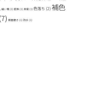
補色
色落ち
(2)
し縫い機
(1)
底鋲
(1)
真鍮
(1)
(7)
鏡面磨き
(1)
防水
(1)