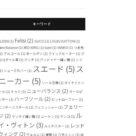
キーワード
Felisi
(2)
ALDEN
(1)
GUCCI
(1)
LOUIS VUITTON
(1)
New Balance
(1)
RED WING
(1)
tumi
(1)
YANKO
(1)
つま先
1)
アルコール
(1)
オールデン
(1)
クイックヒーター
(1)
ク
ロコダイル革
(1)
グッチ
(1)
グッドイヤー縫い機
(1)
シミ
スエード
(5)
ス
1)
シューズカバー
(1)
ニーカー
(5)
ソール交換
(1)
ダイナイトソ
ニューバランス
(2)
ール
(1)
トゥミ
(1)
ネールピ
ハーフソール
(2)
ンサー
(1)
ビットローファー
(1)
フェリー
ビンテージスチール
(1)
フィニッシャー
(1)
ル
ジ
(2)
マッケイ縫い機
(1)
ムートン
(1)
ヤンコ
(1)
イ・ヴィトン
(3)
レッド
ルミテスター
(1)
ウィング
(2)
ヴェルニ
(1)
保管
(1)
八方ミシン
(1)
出