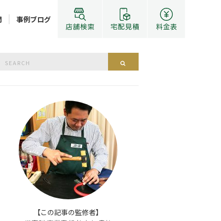
問
事例ブログ
Search
Search
or:
【この記事の監修者】