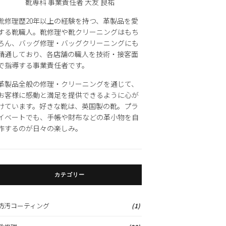
靴専科 事業責任者 大友 良祐
靴修理歴20年以上の経験を持つ、革製品を愛
する靴職人。靴修理や靴クリーニングはもち
ろん、バッグ修理・バッグクリーニングにも
精通しており、各店舗の職人を技術・接客面
で指導する事業責任者です。
革製品全般の修理・クリーニングを通じて、
お客様に感動と満足を提供できるように心が
けています。好きな靴は、英国製の靴。プラ
イベートでも、手帳や財布などの革小物を自
作するのが日々の楽しみ。
カテゴリー
防汚コーティング
(1)