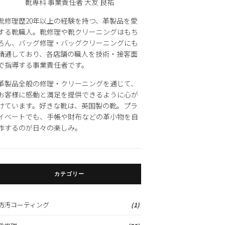
靴専科 事業責任者 大友 良祐
靴修理歴20年以上の経験を持つ、革製品を愛
する靴職人。靴修理や靴クリーニングはもち
ろん、バッグ修理・バッグクリーニングにも
精通しており、各店舗の職人を技術・接客面
で指導する事業責任者です。
革製品全般の修理・クリーニングを通じて、
お客様に感動と満足を提供できるように心が
けています。好きな靴は、英国製の靴。プラ
イベートでも、手帳や財布などの革小物を自
作するのが日々の楽しみ。
カテゴリー
防汚コーティング
(1)