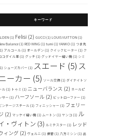
キーワード
Felisi
(2)
ALDEN
(1)
GUCCI
(1)
LOUIS VUITTON
(1)
New Balance
(1)
RED WING
(1)
tumi
(1)
YANKO
(1)
つま先
1)
アルコール
(1)
オールデン
(1)
クイックヒーター
(1)
ク
ロコダイル革
(1)
グッチ
(1)
グッドイヤー縫い機
(1)
シミ
スエード
(5)
ス
1)
シューズカバー
(1)
ニーカー
(5)
ソール交換
(1)
ダイナイトソ
ニューバランス
(2)
ール
(1)
トゥミ
(1)
ネールピ
ハーフソール
(2)
ンサー
(1)
ビットローファー
(1)
フェリー
ビンテージスチール
(1)
フィニッシャー
(1)
ル
ジ
(2)
マッケイ縫い機
(1)
ムートン
(1)
ヤンコ
(1)
イ・ヴィトン
(3)
レッド
ルミテスター
(1)
ウィング
(2)
ヴェルニ
(1)
保管
(1)
八方ミシン
(1)
出