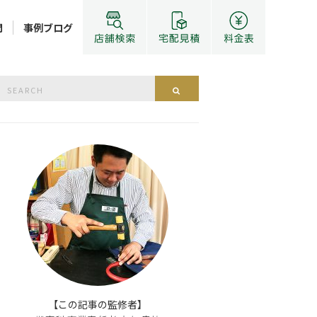
問
事例ブログ
Search
Search
or:
【この記事の監修者】