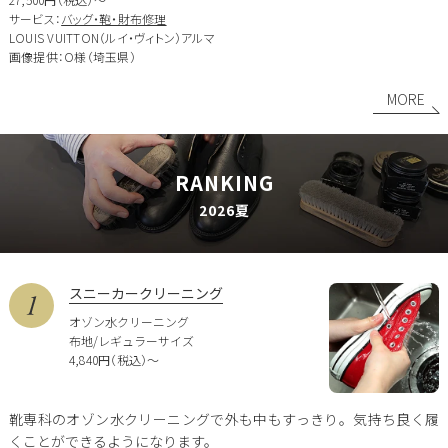
サービス：
バッグ・鞄・財布修理
LOUIS VUITTON（ルイ・ヴィトン）アルマ
画像提供：O様（埼玉県）
MORE
RANKING
2026夏
スニーカークリーニング
オゾン水クリーニング
布地/レギュラーサイズ
4,840円（税込）〜
靴専科のオゾン水クリーニングで外も中もすっきり。気持ち良く履
くことができるようになります。