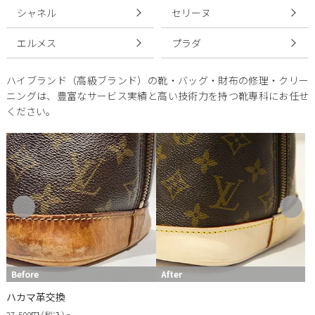
シャネル
セリーヌ
エルメス
プラダ
ハイブランド（高級ブランド）の靴・バッグ・財布の修理・クリー
ニングは、豊富なサービス実績と高い技術力を持つ靴専科にお任せ
ください。
Before
After
ハカマ革交換
27,500円（税込）〜
1