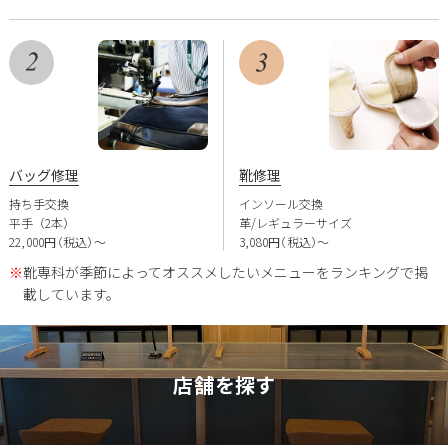
バッグ修理
靴修理
持ち手交換
インソール交換
平手（2本）
革/レギュラーサイズ
22,000円（税込）〜
3,080円（税込）〜
※
靴専科が季節によってオススメしたいメニューをランキングで掲
載しています。
店舗を探す