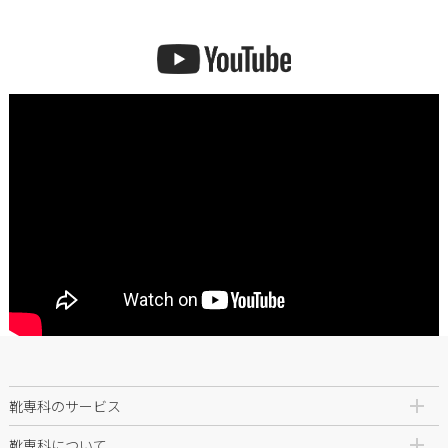
と豊洲店 押上店 三軒茶屋店 祖師ヶ谷大蔵店 荻窪店 大森山王店 国立店 八王
子ユーロード店 神奈川県 ららぽーと横浜店 鎌倉店 新百合ヶ丘店 藤沢店 ら
らぽーと湘南平塚店 大宮ステラタウン店 浦和店 新潟紫竹山店 河原町店 北
山店 都島店 東三国店 ららぽーとEXPOCITY店 苦楽園店 広島店 - 公式サイト
では暮らしに役立つ「事例ブログ」を更新中 詳しくはプロフィール欄のURL
へ @kutsusenka_official - #靴専科 #スーツケース #キャリーバッグ #キャス
ター交換 #夏のお出かけ
靴専科のサービス
靴専科について