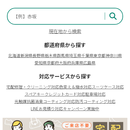
現在地から検索
都道府県から探す
北海道
新潟県
長野県
栃木県
群馬県
埼玉県
千葉県
東京都
神奈川県
愛知県
京都府
大阪府
兵庫県
広島県
対応サービスから探す
宅配修理・クリーニング対応
色変え＆撥水対応
スーツケース対応
スペアキー
クレジットカード対応
駐車場対応
光触媒抗菌消臭コーティング対応
防汚コーティング対応
LINEお見積り対応
キャンペーン実施中