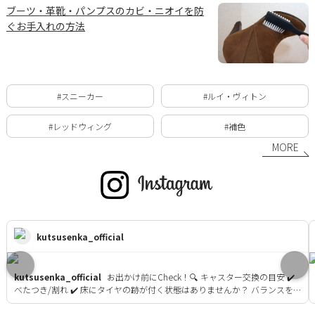
ブーツ・革靴・パンプスのカビ・ニオイを防
ぐお手入れの方法
#スニーカー
#ルイ・ヴィトン
#レッドウィング
#補色
MORE
kutsusenka_official
kutsusenka_official
お出かけ前にCheck！🔍 キャスター交換の目安 ✔️
べたつき/割れ ✔️ 床にタイヤの跡が付く状態はありませんか？ バランスを
保つためにまとめての交換がおすすめです。 ぜひ下記店舗ににお任せくだ
さい。 - 赤坂店 大門店 一番町店 水天宮前店※キャスター交換のみ ららぽー