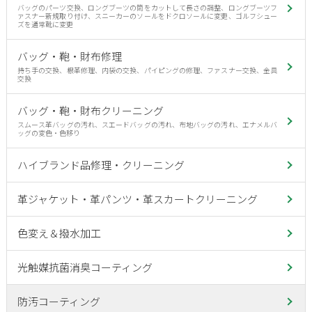
バッグのパーツ交換、ロングブーツの筒をカットして長さの調整、ロングブーツフ
ァスナー新規取り付け、スニーカーのソールをドクロソールに変更、ゴルフシュー
ズを通常靴に変更
バッグ・鞄・財布修理
持ち手の交換、根革修理、内袋の交換、パイピングの修理、ファスナー交換、金具
交換
バッグ・鞄・財布クリーニング
スムース革バッグの汚れ、スエードバッグの汚れ、布地バッグの汚れ、エナメルバ
ッグの変色・色移り
ハイブランド品修理・クリーニング
革ジャケット・革パンツ・革スカートクリーニング
色変え＆撥水加工
光触媒抗菌消臭コーティング
防汚コーティング