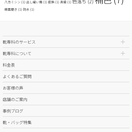
色落ち
(2)
八方ミシン
(1)
出し縫い機
(1)
底鋲
(1)
真鍮
(1)
鏡面磨き
(1)
防水
(1)
靴専科のサービス
靴専科について
料金表
よくあるご質問
お客様の声
店舗のご案内
事例ブログ
靴・バッグ特集