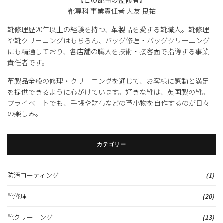
【この記事の監修者】
靴専科 事業責任者 大友 良祐
靴修理歴20年以上の経験を持つ、革製品を愛する靴職人。靴修理
や靴クリーニングはもちろん、バッグ修理・バッグクリーニング
にも精通しており、各店舗の職人を技術・接客面で指導する事業
責任者です。
革製品全般の修理・クリーニングを通じて、お客様に感動と満足
を提供できるように心がけています。好きな靴は、英国製の靴。
プライベートでも、手帳や財布などの革小物を自作するのが日々
の楽しみ。
カテゴリー
防汚コーティング
(1)
靴修理
(20)
靴クリーニング
(13)