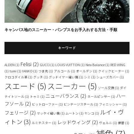
キャンバス地のスニーカー・パンプスをお手入れする方法・手順
キーワード
Felisi
(2)
ALDEN
(1)
GUCCI
(1)
LOUIS VUITTON
(1)
New Balance
(1)
RED WING
(1)
tumi
(1)
YANKO
(1)
つま先
(1)
アルコール
(1)
オールデン
(1)
クイックヒーター
(1)
クロコダイル革
(1)
グッチ
(1)
グッドイヤー縫い機
(1)
シミ
(1)
シューズカバー
(1)
スエード
(5)
スニーカー
(5)
ソール交換
(1)
ダイ
ニューバランス
(2)
ハー
ナイトソール
(1)
トゥミ
(1)
ネールピンサー
(1)
フソール
(2)
ビットローファー
(1)
ビンテージスチール
(1)
フィニッシャー
(1)
ルイ・ヴ
フェリージ
(2)
マッケイ縫い機
(1)
ムートン
(1)
ヤンコ
(1)
ィトン
(3)
レッドウィング
(2)
ルミテスター
(1)
ヴェルニ
(1)
保管
(1)
補色
(7)