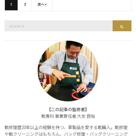
1
2
次へ »
Search
Searc
for:
【この記事の監修者】
靴専科 事業責任者 大友 良祐
靴修理歴20年以上の経験を持つ、革製品を愛する靴職人。靴修理
や靴クリーニングはもちろん、バッグ修理・バッグクリーニング