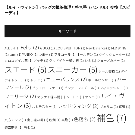
【ルイ・ヴィトン】バッグの根革修理と持ち手（ハンドル）交換【スピ
ーディ】
キーワード
Felisi
(2)
ALDEN
(1)
GUCCI
(1)
LOUIS VUITTON
(1)
New Balance
(1)
RED WING
(1)
tumi
(1)
YANKO
(1)
つま先
(1)
アルコール
(1)
オールデン
(1)
クイックヒーター
(1)
クロコダイル革
(1)
グッチ
(1)
グッドイヤー縫い機
(1)
シミ
(1)
シューズカバー
(1)
スエード
(5)
スニーカー
(5)
ソール交換
(1)
ダイ
ニューバランス
(2)
ハー
ナイトソール
(1)
トゥミ
(1)
ネールピンサー
(1)
フソール
(2)
ビットローファー
(1)
ビンテージスチール
(1)
フィニッシャー
(1)
ルイ・ヴ
フェリージ
(2)
マッケイ縫い機
(1)
ムートン
(1)
ヤンコ
(1)
ィトン
(3)
レッドウィング
(2)
ルミテスター
(1)
ヴェルニ
(1)
保管
(1)
補色
(7)
色落ち
(2)
八方ミシン
(1)
出し縫い機
(1)
底鋲
(1)
真鍮
(1)
鏡面磨き
(1)
防水
(1)