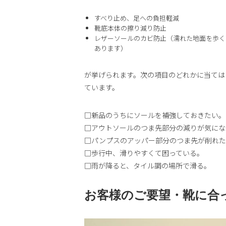
すべり止め、足への負担軽減
靴底本体の擦り減り防止
レザーソールのカビ防止（濡れた地面を歩く
あります）
が挙げられます。次の項目のどれかに当ては
ています。
□新品のうちにソールを補強しておきたい。
□アウトソールのつま先部分の減りが気にな
□パンプスのアッパー部分のつま先が削れた
□歩行中、滑りやすくて困っている。
□雨が降ると、タイル調の場所で滑る。
お客様のご要望・靴に合