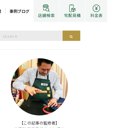
問
事例ブログ
Search
Search
or:
【この記事の監修者】