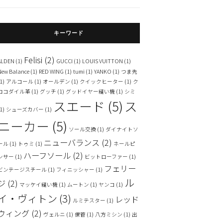
キーワード
Felisi
(2)
ALDEN
(1)
GUCCI
(1)
LOUIS VUITTON
(1)
New Balance
(1)
RED WING
(1)
tumi
(1)
YANKO
(1)
つま先
1)
アルコール
(1)
オールデン
(1)
クイックヒーター
(1)
ク
ロコダイル革
(1)
グッチ
(1)
グッドイヤー縫い機
(1)
シミ
スエード
(5)
ス
1)
シューズカバー
(1)
ニーカー
(5)
ソール交換
(1)
ダイナイトソ
ニューバランス
(2)
ール
(1)
トゥミ
(1)
ネールピ
ハーフソール
(2)
ンサー
(1)
ビットローファー
(1)
フェリー
ビンテージスチール
(1)
フィニッシャー
(1)
ル
ジ
(2)
マッケイ縫い機
(1)
ムートン
(1)
ヤンコ
(1)
イ・ヴィトン
(3)
レッド
ルミテスター
(1)
ウィング
(2)
ヴェルニ
(1)
保管
(1)
八方ミシン
(1)
出