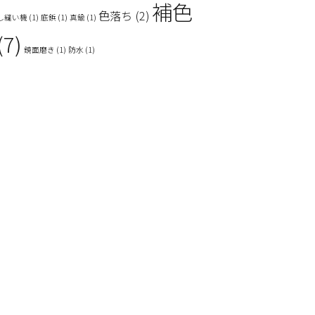
補色
色落ち
(2)
し縫い機
(1)
底鋲
(1)
真鍮
(1)
(7)
鏡面磨き
(1)
防水
(1)