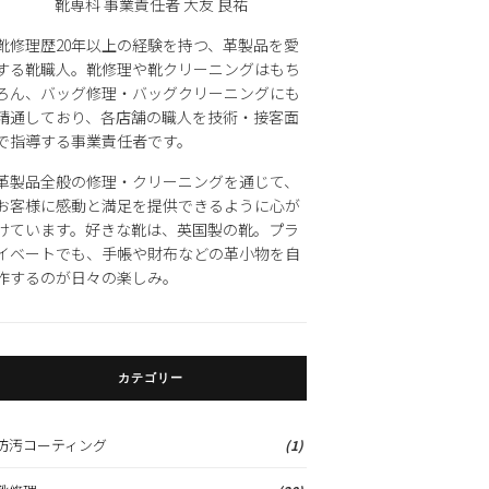
靴専科 事業責任者 大友 良祐
靴修理歴20年以上の経験を持つ、革製品を愛
する靴職人。靴修理や靴クリーニングはもち
ろん、バッグ修理・バッグクリーニングにも
精通しており、各店舗の職人を技術・接客面
で指導する事業責任者です。
革製品全般の修理・クリーニングを通じて、
お客様に感動と満足を提供できるように心が
けています。好きな靴は、英国製の靴。プラ
イベートでも、手帳や財布などの革小物を自
作するのが日々の楽しみ。
カテゴリー
防汚コーティング
(1)