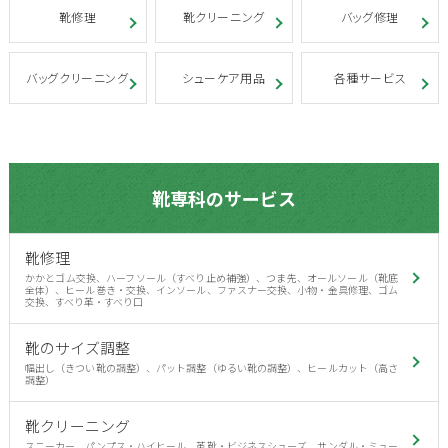
靴修理
靴クリーニング
バッグ修理
バッグクリーニング
シューケア用品
各種サービス
靴専科のサービス
靴修理
かかとゴム交換、ハーフソール（すべり止め補強）、つま先、オールソール（靴底
全体）、ヒール巻き・交換、インソール、ファスナー交換、小物・金具修理、ゴム
交換、すべり革・すべり口
靴のサイズ調整
幅出し（きつい靴の調整）、パット調整（ゆるい靴の調整）、ヒールカット（高さ
調整）
靴クリーニング
スニーカー、パンプス・ハイヒール、革靴・ビジネスシューズ、サンダル・ミュー