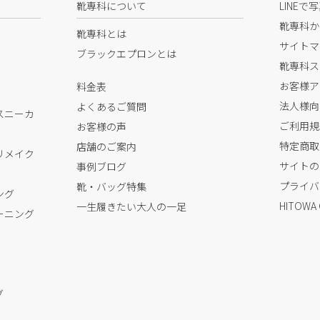
靴専科について
LINEで
靴専科か
靴専科とは
サイトマ
ブラックエプロンとは
靴専科ス
お客様ア
料金表
法人様向
よくあるご質問
スニーカ
ご利用規
お客様の声
特定商取
店舗のご案内
リメイク
サイトの
事例ブログ
プライバ
靴・バッグ特集
ング
HITOWA
一生履きたい大人の一足
ーニング
グ