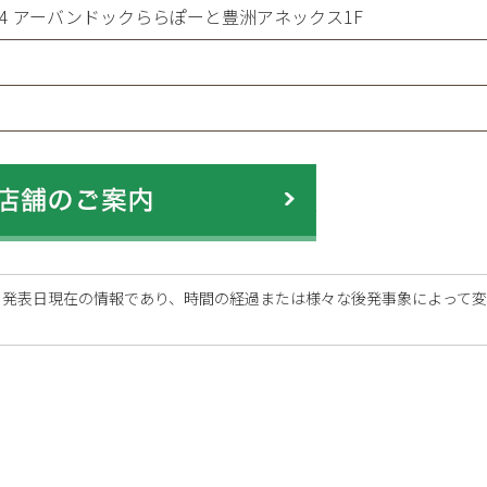
-1-14 アーバンドックららぽーと豊洲アネックス1F
、発表日現在の情報であり、時間の経過または様々な後発事象によって