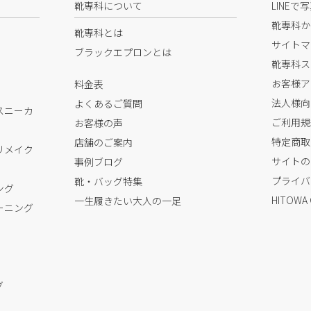
靴専科について
LINEで
靴専科か
靴専科とは
サイトマ
ブラックエプロンとは
靴専科ス
お客様ア
料金表
法人様向
よくあるご質問
スニーカ
ご利用規
お客様の声
特定商取
店舗のご案内
リメイク
サイトの
事例ブログ
プライバ
靴・バッグ特集
ング
HITOWA
一生履きたい大人の一足
ーニング
グ