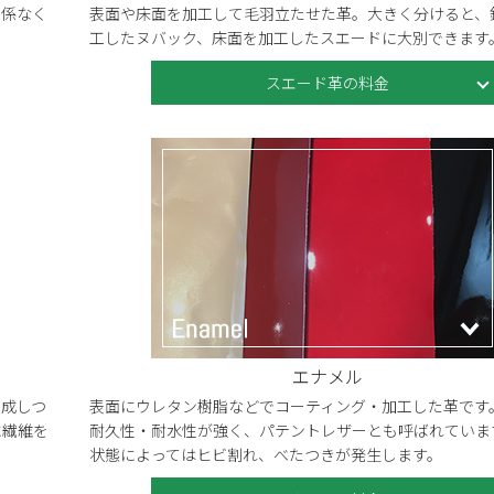
関係なく
表面や床面を加工して毛羽立たせた革。大きく分けると、
工したヌバック、床面を加工したスエードに大別できます
スエード革の料金
エナメル
を成しつ
表面にウレタン樹脂などでコーティング・加工した革です
に繊維を
耐久性・耐水性が強く、パテントレザーとも呼ばれていま
状態によってはヒビ割れ、べたつきが発生します。