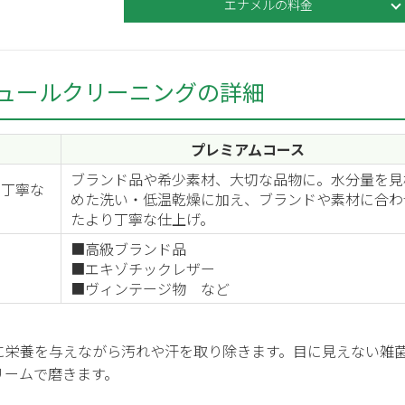
エナメルの料金
ュール
クリーニングの詳細
プレミアムコース
ブランド品や希少素材、大切な品物に。水分量を見
る丁寧な
めた洗い・低温乾燥に加え、ブランドや素材に合わ
たより丁寧な仕上げ。
■高級ブランド品
■エキゾチックレザー
■ヴィンテージ物 など
に栄養を与えながら汚れや汗を取り除きます。目に見えない雑
リームで磨きます。