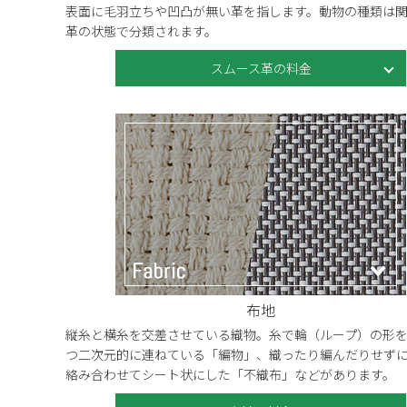
表面に毛羽立ちや凹凸が無い革を指します。動物の種類は
革の状態で分類されます。
スムース革の料金
布地
縦糸と横糸を交差させている織物。糸で輪（ループ）の形
つ二次元的に連ねている「編物」、織ったり編んだりせず
絡み合わせてシート状にした「不織布」などがあります。