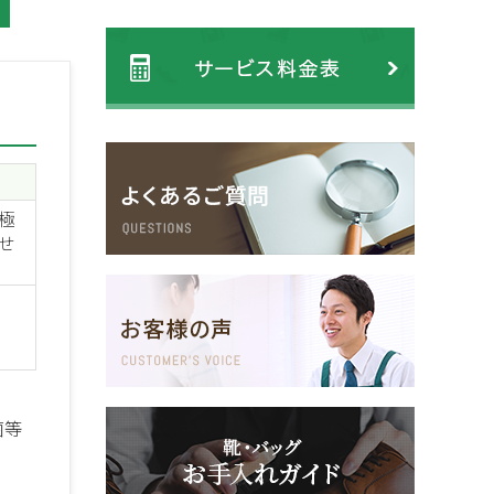
極
せ
菌等