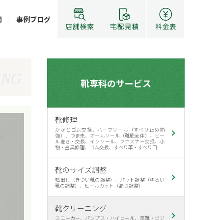
問
事例ブログ
ING
靴専科のサービス
靴修理
かかとゴム交換、ハーフソール（すべり止め補
強）、つま先、オールソール（靴底全体）、ヒー
ル巻き・交換、インソール、ファスナー交換、小
物・金具修理、ゴム交換、すべり革・すべり口
靴のサイズ調整
幅出し（きつい靴の調整）、パット調整（ゆるい
靴の調整）、ヒールカット（高さ調整）
靴クリーニング
スニーカー、パンプス・ハイヒール、革靴・ビジ