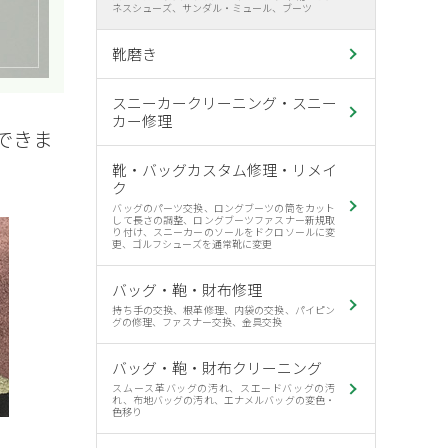
ネスシューズ、サンダル・ミュール、ブーツ
靴磨き
スニーカークリーニング・スニー
カー修理
できま
靴・バッグカスタム修理・リメイ
ク
バッグのパーツ交換、ロングブーツの筒をカット
して長さの調整、ロングブーツファスナー新規取
り付け、スニーカーのソールをドクロソールに変
更、ゴルフシューズを通常靴に変更
バッグ・鞄・財布修理
持ち手の交換、根革修理、内袋の交換、パイピン
グの修理、ファスナー交換、金具交換
バッグ・鞄・財布クリーニング
スムース革バッグの汚れ、スエードバッグの汚
れ、布地バッグの汚れ、エナメルバッグの変色・
色移り