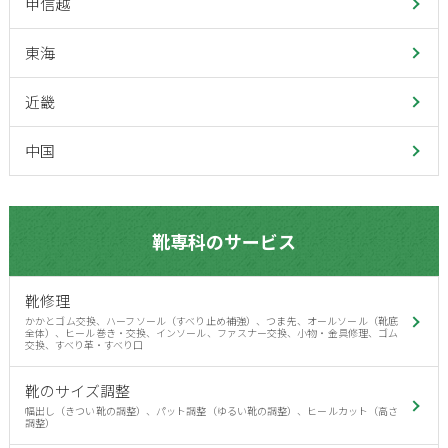
甲信越
東海
近畿
中国
靴専科のサービス
靴修理
かかとゴム交換、ハーフソール（すべり止め補強）、つま先、オールソール（靴底
全体）、ヒール巻き・交換、インソール、ファスナー交換、小物・金具修理、ゴム
交換、すべり革・すべり口
靴のサイズ調整
幅出し（きつい靴の調整）、パット調整（ゆるい靴の調整）、ヒールカット（高さ
調整）