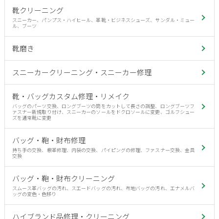
靴クリーニング
スニーカー、パンプス・ハイヒール、革靴・ビジネスシューズ、サンダル・ミュー
ル、ブーツ
靴磨き
スニーカークリーニング・スニーカー修理
靴・バッグカスタム修理・リメイク
バッグのパーツ交換、ロングブーツの筒をカットして長さの調整、ロングブーツフ
ァスナー新規取り付け、スニーカーのソールをドクロソールに変更、ゴルフシュー
ズを通常靴に変更
バッグ・鞄・財布修理
持ち手の交換、根革修理、内袋の交換、パイピングの修理、ファスナー交換、金具
交換
バッグ・鞄・財布クリーニング
スムース革バッグの汚れ、スエードバッグの汚れ、布地バッグの汚れ、エナメルバ
ッグの変色・色移り
ハイブランド品修理・クリーニング