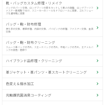
靴・バッグカスタム修理・リメイク
バッグのパーツ交換、ロングブーツの筒をカットして長さの調整、ロングブーツフ
ァスナー新規取り付け、スニーカーのソールをドクロソールに変更、ゴルフシュー
ズを通常靴に変更
バッグ・鞄・財布修理
持ち手の交換、根革修理、内袋の交換、パイピングの修理、ファスナー交換、金具
交換
バッグ・鞄・財布クリーニング
スムース革バッグの汚れ、スエードバッグの汚れ、布地バッグの汚れ、エナメルバ
ッグの変色・色移り
ハイブランド品修理・クリーニング
革ジャケット・革パンツ・革スカートクリーニング
色変え＆撥水加工
光触媒抗菌消臭コーティング