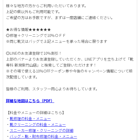
様々な地方の方からご利用いただいております。
上記の県以外もご利用可能です。
ご希望の方はお手数ですが、まずは一度店舗にご連絡ください。
★お得な情報★★★★★★
◎修理＋クリーニングで10％ＯＦＦ
※同じ靴又はバッグで上記メニューを承った場合に限ります
◎LINEのお友達登録で10％割引！
上部のバナーよりお友達登録していただくか、LINEアプリを立ち上げて「靴
専科 新潟紫竹山店」と検索してご登録いただけます！
※その場で使える10％OFFクーポン券や今後のキャンペーン情報について順
次配信しています。
皆様のご利用、スタッフ一同心よりお待ちしています。
詳細な地図はこちら（PDF）
【料金やメニューの詳細はこちら】
・
靴修理の料金・メニュー
・
靴クリーニングの料金・メニュー
・
スニーカー修理・クリーニングの詳細
・
バッグ・鞄・財布修理の料金・メニュー