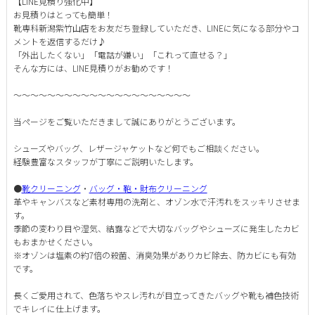
【LINE見積り強化中】
お見積りはとっても簡単！
靴専科新潟紫竹山店をお友だち登録していただき、LINEに気になる部分やコ
メントを返信するだけ♪
「外出したくない」「電話が嫌い」「これって直せる？」
そんな方には、LINE見積りがお勧めです！
～～～～～～～～～～～～～～～～～～～～～
当ページをご覧いただきまして誠にありがとうございます。
シューズやバッグ、レザージャケットなど何でもご相談ください。
経験豊富なスタッフが丁寧にご説明いたします。
●
靴クリーニング
・
バッグ・鞄・財布クリーニング
革やキャンバスなど素材専用の洗剤と、オゾン水で汗汚れをスッキリさせま
す。
季節の変わり目や湿気、結露などで大切なバッグやシューズに発生したカビ
もおまかせください。
※オゾンは塩素の約7倍の殺菌、消臭効果がありカビ除去、防カビにも有効
です。
長くご愛用されて、色落ちやスレ汚れが目立ってきたバッグや靴も補色技術
でキレイに仕上げます。