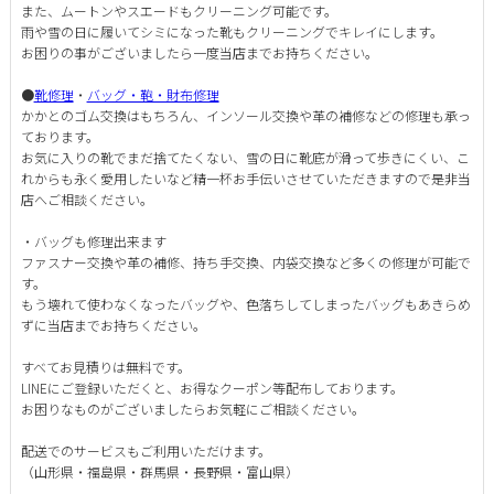
また、ムートンやスエードもクリーニング可能です。
雨や雪の日に履いてシミになった靴もクリーニングでキレイにします。
お困りの事がございましたら一度当店までお持ちください。
●
靴修理
・
バッグ・鞄・財布修理
かかとのゴム交換はもちろん、インソール交換や革の補修などの修理も承っ
ております。
お気に入りの靴でまだ捨てたくない、雪の日に靴底が滑って歩きにくい、こ
れからも永く愛用したいなど精一杯お手伝いさせていただきますので是非当
店へご相談ください。
・バッグも修理出来ます
ファスナー交換や革の補修、持ち手交換、内袋交換など多くの修理が可能で
す。
もう壊れて使わなくなったバッグや、色落ちしてしまったバッグもあきらめ
ずに当店までお持ちください。
すべてお見積りは無料です。
LINEにご登録いただくと、お得なクーポン等配布しております。
お困りなものがございましたらお気軽にご相談ください。
配送でのサービスもご利用いただけます。
（山形県・福島県・群馬県・長野県・富山県）