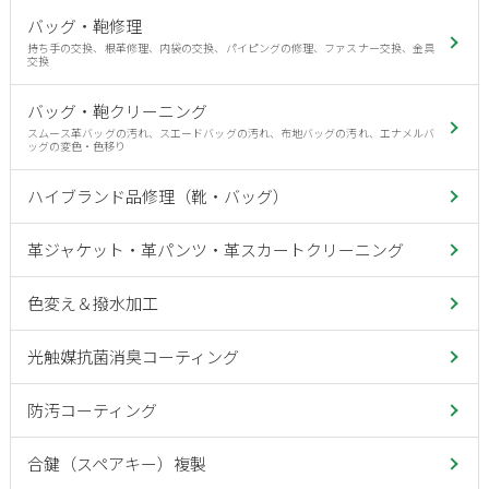
バッグ・鞄修理
持ち手の交換、根革修理、内袋の交換、パイピングの修理、ファスナー交換、金具
交換
バッグ・鞄クリーニング
スムース革バッグの汚れ、スエードバッグの汚れ、布地バッグの汚れ、エナメルバ
ッグの変色・色移り
ハイブランド品修理（靴・バッグ）
革ジャケット・革パンツ・革スカートクリーニング
色変え＆撥水加工
光触媒抗菌消臭コーティング
防汚コーティング
合鍵（スペアキー）複製