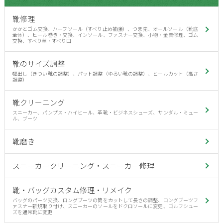
靴修理
かかとゴム交換、ハーフソール（すべり止め補強）、つま先、オールソール（靴底
全体）、ヒール巻き・交換、インソール、ファスナー交換、小物・金具修理、ゴム
交換、すべり革・すべり口
靴のサイズ調整
幅出し（きつい靴の調整）、パット調整（ゆるい靴の調整）、ヒールカット（高さ
調整）
靴クリーニング
スニーカー、パンプス・ハイヒール、革靴・ビジネスシューズ、サンダル・ミュー
ル、ブーツ
靴磨き
スニーカークリーニング・スニーカー修理
靴・バッグカスタム修理・リメイク
バッグのパーツ交換、ロングブーツの筒をカットして長さの調整、ロングブーツフ
ァスナー新規取り付け、スニーカーのソールをドクロソールに変更、ゴルフシュー
ズを通常靴に変更