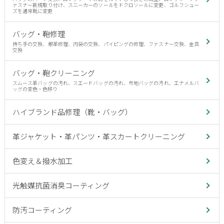
ァスナー新規取り付け、スニーカーのソールをドクロソールに変更、ゴルフシュー
ズを通常靴に変更
バッグ・鞄修理
持ち手の交換、根革修理、内袋の交換、パイピングの修理、ファスナー交換、金具
交換
バッグ・鞄クリーニング
スムース革バッグの汚れ、スエードバッグの汚れ、布地バッグの汚れ、エナメルバ
ッグの変色・色移り
ハイブランド品修理（靴・バッグ）
革ジャケット・革パンツ・革スカートクリーニング
色変え＆撥水加工
光触媒抗菌消臭コーティング
防汚コーティング