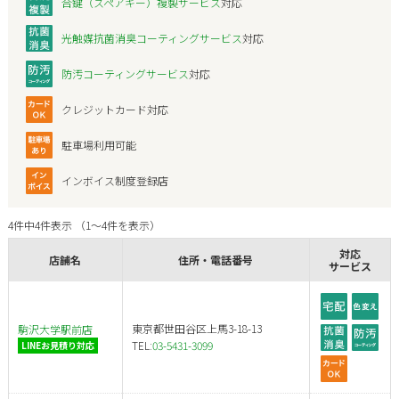
合鍵（スペアキー）複製サービス
対応
光触媒抗菌消臭コーティングサービス
対応
防汚コーティングサービス
対応
クレジットカード対応
駐車場利用可能
インボイス制度登録店
4件中4件表示 （1～4件を表示）
対応
店舗名
住所・電話番号
サービス
東京都世田谷区上馬3-18-13
駒沢大学駅前店
TEL:
03-5431-3099
LINEお見積り対応