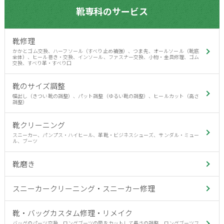
靴専科のサービス
靴修理
かかとゴム交換、ハーフソール（すべり止め補強）、つま先、オールソール（靴底
全体）、ヒール巻き・交換、インソール、ファスナー交換、小物・金具修理、ゴム
交換、すべり革・すべり口
靴のサイズ調整
幅出し（きつい靴の調整）、パット調整（ゆるい靴の調整）、ヒールカット（高さ
調整）
靴クリーニング
スニーカー、パンプス・ハイヒール、革靴・ビジネスシューズ、サンダル・ミュー
ル、ブーツ
靴磨き
スニーカークリーニング・スニーカー修理
靴・バッグカスタム修理・リメイク
バッグのパーツ交換、ロングブーツの筒をカットして長さの調整、ロングブーツフ