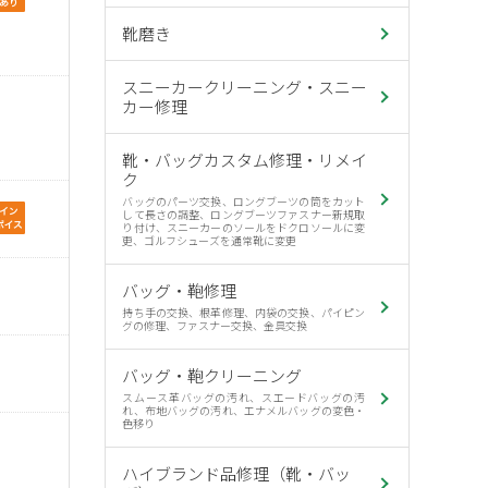
靴磨き
スニーカークリーニング・スニー
カー修理
靴・バッグカスタム修理・リメイ
ク
バッグのパーツ交換、ロングブーツの筒をカット
して長さの調整、ロングブーツファスナー新規取
り付け、スニーカーのソールをドクロソールに変
更、ゴルフシューズを通常靴に変更
バッグ・鞄修理
持ち手の交換、根革修理、内袋の交換、パイピン
グの修理、ファスナー交換、金具交換
バッグ・鞄クリーニング
スムース革バッグの汚れ、スエードバッグの汚
れ、布地バッグの汚れ、エナメルバッグの変色・
色移り
ハイブランド品修理（靴・バッ