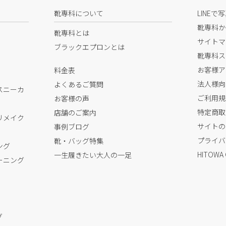
靴専科について
LINEで
靴専科か
靴専科とは
サイトマ
ブラックエプロンとは
靴専科ス
お客様ア
料金表
法人様向
よくあるご質問
スニーカ
ご利用規
お客様の声
特定商取
店舗のご案内
リメイク
サイトの
事例ブログ
プライバ
靴・バッグ特集
ング
HITOWA
一生履きたい大人の一足
ーニング
グ