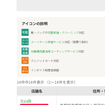
アイコンの説明
靴・バッグの
宅配修理・クリーニング
対応
スーツケース修理サービス
対応（見積り有料）
光触媒抗菌消臭コーティングサービス
対応
クレジットカード対応
インボイス制度登録店
14件中14件表示 （1～14件を表示）
店舗名
住所・
北山店