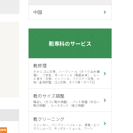
中国
靴専科のサービス
靴修理
かかとゴム交換、ハーフソール（すべり止め補
強）、つま先、オールソール（靴底全体）、ヒー
ル巻き・交換、インソール、ファスナー交換、小
物・金具修理、ゴム交換、すべり革・すべり口
靴のサイズ調整
幅出し（きつい靴の調整）、パット調整（ゆるい
靴の調整）、ヒールカット（高さ調整）
靴クリーニング
スニーカー、パンプス・ハイヒール、革靴・ビジ
ネスシューズ、サンダル・ミュール、ブーツ