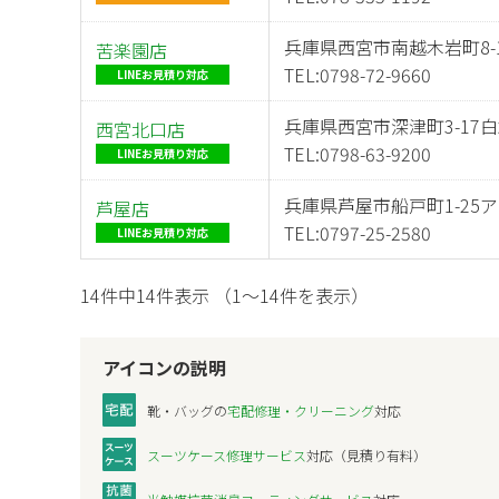
兵庫県西宮市南越木岩町8-
苦楽園店
TEL:
0798-72-9660
LINEお見積り対応
兵庫県西宮市深津町3-17白
西宮北口店
TEL:
0798-63-9200
LINEお見積り対応
兵庫県芦屋市船戸町1-25ア
芦屋店
TEL:
0797-25-2580
LINEお見積り対応
14件中14件表示 （1～14件を表示）
アイコンの説明
靴・バッグの
宅配修理・クリーニング
対応
スーツケース修理サービス
対応（見積り有料）