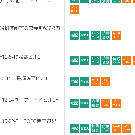
町65北山TDヒルズ101
蛸薬師下る裏寺町607-3西
-5-49服部ビル1F
0-15 長堀佐野ビル1F
2-14ユニファイドビル1F
-22-7HIPOPO西田辺駅