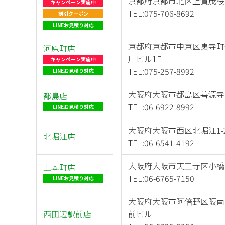
京都府京都市北区上賀茂桜井
キャンペーン
実施中
TEL:
075-706-8692
割引クーポン
LINEお見積り対応
京都府京都市中京区裏寺町通
河原町店
川ビル1F
キャンペーン
実施中
TEL:
075-257-8992
LINEお見積り対応
大阪府大阪市都島区善源寺町1
都島店
TEL:
06-6922-8992
LINEお見積り対応
大阪府大阪市西区北堀江1-2
北堀江店
TEL:
06-6541-4192
大阪府大阪市天王寺区小橋町
上本町店
TEL:
06-6765-7150
LINEお見積り対応
大阪府大阪市阿倍野区阪南町5
西田辺駅前店
前ビル