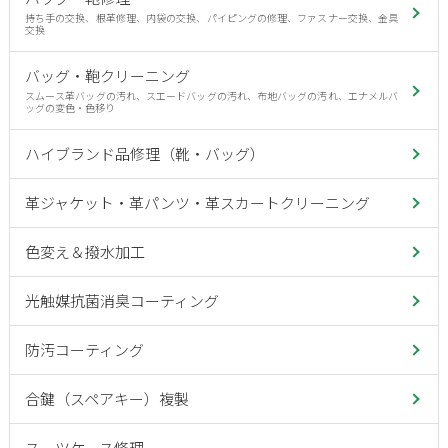
持ち手の交換、根革修理、内袋の交換、パイピングの修理、ファスナー交換、金具
交換
バッグ・鞄クリーニング
スムース革バッグの汚れ、スエードバッグの汚れ、布地バッグの汚れ、エナメルバ
ッグの変色・色移り
ハイブランド品修理（靴・バッグ）
革ジャケット・革パンツ・革スカートクリーニング
色変え＆撥水加工
光触媒抗菌消臭コーティング
防汚コーティング
合鍵（スペアキー）複製
スーツケース修理