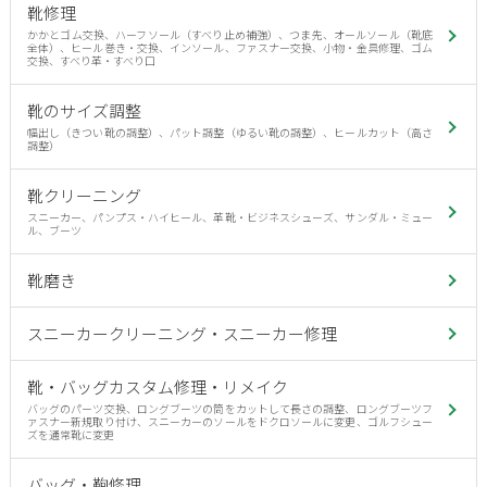
靴修理
かかとゴム交換、ハーフソール（すべり止め補強）、つま先、オールソール（靴底
全体）、ヒール巻き・交換、インソール、ファスナー交換、小物・金具修理、ゴム
交換、すべり革・すべり口
靴のサイズ調整
幅出し（きつい靴の調整）、パット調整（ゆるい靴の調整）、ヒールカット（高さ
調整）
靴クリーニング
スニーカー、パンプス・ハイヒール、革靴・ビジネスシューズ、サンダル・ミュー
ル、ブーツ
靴磨き
スニーカークリーニング・スニーカー修理
靴・バッグカスタム修理・リメイク
バッグのパーツ交換、ロングブーツの筒をカットして長さの調整、ロングブーツフ
ァスナー新規取り付け、スニーカーのソールをドクロソールに変更、ゴルフシュー
ズを通常靴に変更
バッグ・鞄修理