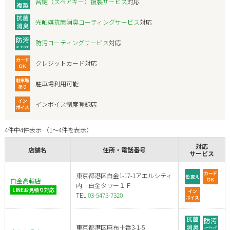
合鍵（スペアキー）複製サービス
対応
光触媒抗菌消臭コーティングサービス
対応
防汚コーティングサービス
対応
クレジットカード対応
駐車場利用可能
インボイス制度登録店
4件中4件表示 （1～4件を表示）
対応
店舗名
住所・電話番号
サービス
東京都港区白金1-17-1アエルシティ
白金高輪店
内 白金タワー１Ｆ
LINEお見積り対応
TEL:
03-5475-7320
東京都港区麻布十番3-1-5