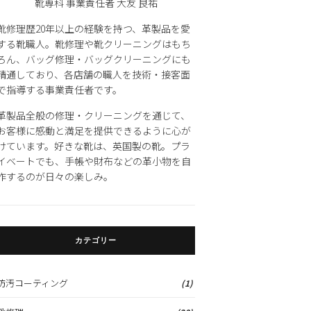
靴専科 事業責任者 大友 良祐
靴修理歴20年以上の経験を持つ、革製品を愛
する靴職人。靴修理や靴クリーニングはもち
ろん、バッグ修理・バッグクリーニングにも
精通しており、各店舗の職人を技術・接客面
で指導する事業責任者です。
革製品全般の修理・クリーニングを通じて、
お客様に感動と満足を提供できるように心が
けています。好きな靴は、英国製の靴。プラ
イベートでも、手帳や財布などの革小物を自
作するのが日々の楽しみ。
カテゴリー
防汚コーティング
(1)