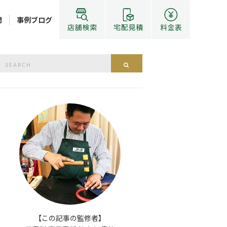
問
事例ブログ
Search
Search
or:
【この記事の監修者】