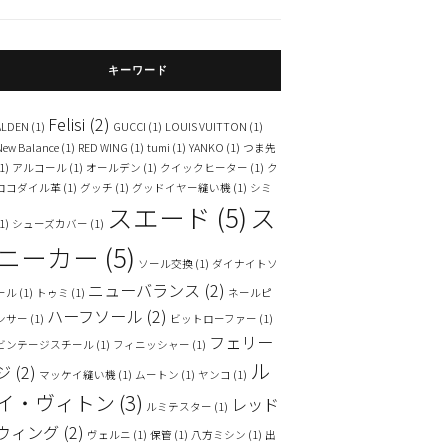
キーワード
Felisi
(2)
ALDEN
(1)
GUCCI
(1)
LOUIS VUITTON
(1)
New Balance
(1)
RED WING
(1)
tumi
(1)
YANKO
(1)
つま先
1)
アルコール
(1)
オールデン
(1)
クイックヒーター
(1)
ク
ロコダイル革
(1)
グッチ
(1)
グッドイヤー縫い機
(1)
シミ
スエード
(5)
ス
1)
シューズカバー
(1)
ニーカー
(5)
ソール交換
(1)
ダイナイトソ
ニューバランス
(2)
ール
(1)
トゥミ
(1)
ネールピ
ハーフソール
(2)
ンサー
(1)
ビットローファー
(1)
フェリー
ビンテージスチール
(1)
フィニッシャー
(1)
ル
ジ
(2)
マッケイ縫い機
(1)
ムートン
(1)
ヤンコ
(1)
イ・ヴィトン
(3)
レッド
ルミテスター
(1)
ウィング
(2)
ヴェルニ
(1)
保管
(1)
八方ミシン
(1)
出