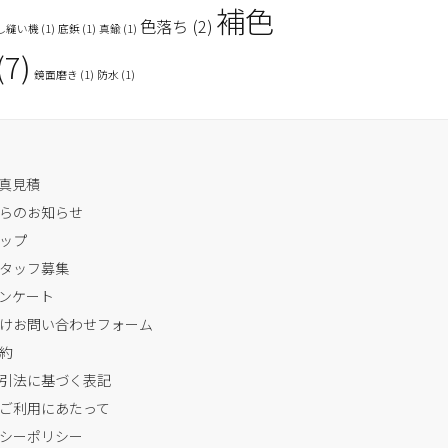
補色
色落ち
(2)
し縫い機
(1)
底鋲
(1)
真鍮
(1)
(7)
鏡面磨き
(1)
防水
(1)
写真見積
らのお知らせ
ップ
タッフ募集
ンケート
けお問い合わせフォーム
約
引法に基づく表記
ご利用にあたって
シーポリシー