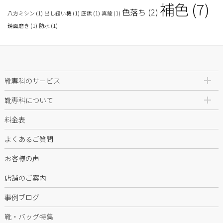
補色
(7)
色落ち
(2)
八方ミシン
(1)
出し縫い機
(1)
底鋲
(1)
真鍮
(1)
鏡面磨き
(1)
防水
(1)
靴専科のサービス
靴専科について
料金表
よくあるご質問
お客様の声
店舗のご案内
事例ブログ
靴・バッグ特集