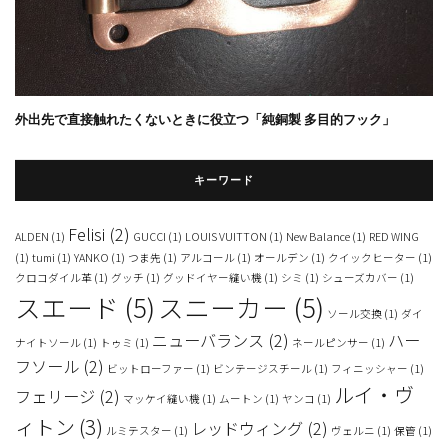
外出先で直接触れたくないときに役立つ「純銅製 多目的フック」
キーワード
Felisi
(2)
ALDEN
(1)
GUCCI
(1)
LOUIS VUITTON
(1)
New Balance
(1)
RED WING
(1)
tumi
(1)
YANKO
(1)
つま先
(1)
アルコール
(1)
オールデン
(1)
クイックヒーター
(1)
クロコダイル革
(1)
グッチ
(1)
グッドイヤー縫い機
(1)
シミ
(1)
シューズカバー
(1)
スエード
(5)
スニーカー
(5)
ソール交換
(1)
ダイ
ニューバランス
(2)
ハー
ナイトソール
(1)
トゥミ
(1)
ネールピンサー
(1)
フソール
(2)
ビットローファー
(1)
ビンテージスチール
(1)
フィニッシャー
(1)
ルイ・ヴ
フェリージ
(2)
マッケイ縫い機
(1)
ムートン
(1)
ヤンコ
(1)
ィトン
(3)
レッドウィング
(2)
ルミテスター
(1)
ヴェルニ
(1)
保管
(1)