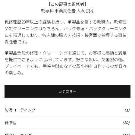
【この記事の監修者】
靴専科 事業責任者 大友 良祐
靴修理歴20年以上の経験を持つ、革製品を愛する靴職人。靴修理
や靴クリーニングはもちろん、バッグ修理・バッグクリーニング
にも精通しており、各店舗の職人を技術・接客面で指導する事業
責任者です。
革製品全般の修理・クリーニングを通じて、お客様に感動と満足
を提供できるように心がけています。好きな靴は、英国製の靴。
プライベートでも、手帳や財布などの革小物を自作するのが日々
の楽しみ。
カテゴリー
防汚コーティング
(1)
靴修理
(20)