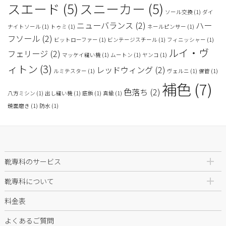
スエード
(5)
スニーカー
(5)
ソール交換
(1)
ダイ
ニューバランス
(2)
ハー
ナイトソール
(1)
トゥミ
(1)
ネールピンサー
(1)
フソール
(2)
ビットローファー
(1)
ビンテージスチール
(1)
フィニッシャー
(1)
ルイ・ヴ
フェリージ
(2)
マッケイ縫い機
(1)
ムートン
(1)
ヤンコ
(1)
ィトン
(3)
レッドウィング
(2)
ルミテスター
(1)
ヴェルニ
(1)
保管
(1)
補色
(7)
色落ち
(2)
八方ミシン
(1)
出し縫い機
(1)
底鋲
(1)
真鍮
(1)
鏡面磨き
(1)
防水
(1)
靴専科のサービス
靴専科について
料金表
よくあるご質問