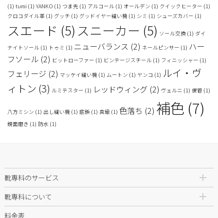
(1)
tumi
(1)
YANKO
(1)
つま先
(1)
アルコール
(1)
オールデン
(1)
クイックヒーター
(1)
クロコダイル革
(1)
グッチ
(1)
グッドイヤー縫い機
(1)
シミ
(1)
シューズカバー
(1)
スエード
(5)
スニーカー
(5)
ソール交換
(1)
ダイ
ニューバランス
(2)
ハー
ナイトソール
(1)
トゥミ
(1)
ネールピンサー
(1)
フソール
(2)
ビットローファー
(1)
ビンテージスチール
(1)
フィニッシャー
(1)
ルイ・ヴ
フェリージ
(2)
マッケイ縫い機
(1)
ムートン
(1)
ヤンコ
(1)
ィトン
(3)
レッドウィング
(2)
ルミテスター
(1)
ヴェルニ
(1)
保管
(1)
補色
(7)
色落ち
(2)
八方ミシン
(1)
出し縫い機
(1)
底鋲
(1)
真鍮
(1)
鏡面磨き
(1)
防水
(1)
靴専科のサービス
靴専科について
料金表