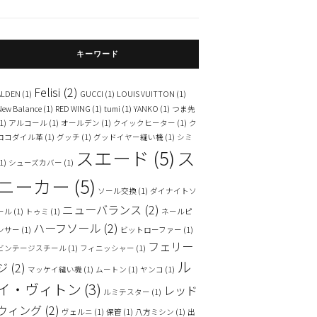
キーワード
Felisi
(2)
ALDEN
(1)
GUCCI
(1)
LOUIS VUITTON
(1)
New Balance
(1)
RED WING
(1)
tumi
(1)
YANKO
(1)
つま先
1)
アルコール
(1)
オールデン
(1)
クイックヒーター
(1)
ク
ロコダイル革
(1)
グッチ
(1)
グッドイヤー縫い機
(1)
シミ
スエード
(5)
ス
1)
シューズカバー
(1)
ニーカー
(5)
ソール交換
(1)
ダイナイトソ
ニューバランス
(2)
ール
(1)
トゥミ
(1)
ネールピ
ハーフソール
(2)
ンサー
(1)
ビットローファー
(1)
フェリー
ビンテージスチール
(1)
フィニッシャー
(1)
ル
ジ
(2)
マッケイ縫い機
(1)
ムートン
(1)
ヤンコ
(1)
イ・ヴィトン
(3)
レッド
ルミテスター
(1)
ウィング
(2)
ヴェルニ
(1)
保管
(1)
八方ミシン
(1)
出