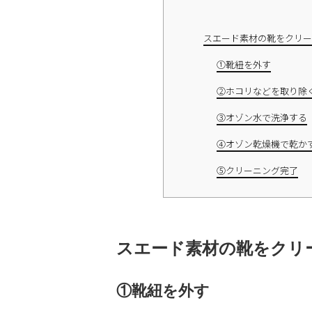
スエード素材の靴をクリー
①靴紐を外す
②ホコリなどを取り除
③オゾン水で洗浄する
④オゾン乾燥機で乾か
⑤クリーニング完了
スエード素材の靴をクリ
①靴紐を外す