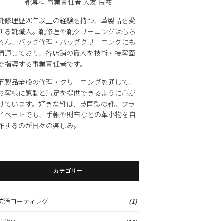
靴専科 事業責任者 大友 良祐
靴修理歴20年以上の経験を持つ、革製品を愛
する靴職人。靴修理や靴クリーニングはもち
ろん、バッグ修理・バッグクリーニングにも
精通しており、各店舗の職人を技術・接客面
で指導する事業責任者です。
革製品全般の修理・クリーニングを通じて、
お客様に感動と満足を提供できるように心が
けています。好きな靴は、英国製の靴。プラ
イベートでも、手帳や財布などの革小物を自
作するのが日々の楽しみ。
カテゴリー
防汚コーティング
(1)