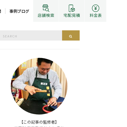
問
事例ブログ
Search
Search
or:
【この記事の監修者】