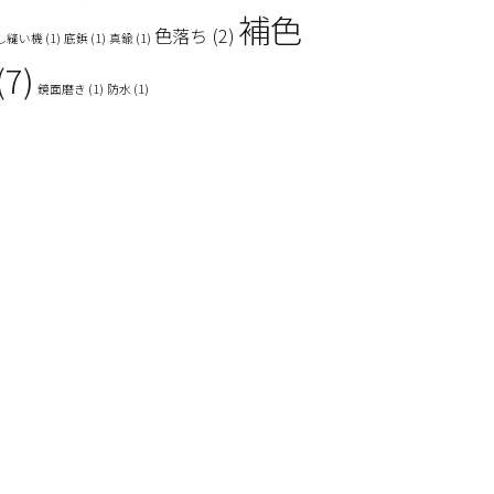
補色
色落ち
(2)
し縫い機
(1)
底鋲
(1)
真鍮
(1)
(7)
鏡面磨き
(1)
防水
(1)