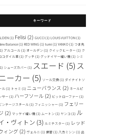
キーワード
Felisi
(2)
ALDEN
(1)
GUCCI
(1)
LOUIS VUITTON
(1)
New Balance
(1)
RED WING
(1)
tumi
(1)
YANKO
(1)
つま先
1)
アルコール
(1)
オールデン
(1)
クイックヒーター
(1)
ク
ロコダイル革
(1)
グッチ
(1)
グッドイヤー縫い機
(1)
シミ
スエード
(5)
ス
1)
シューズカバー
(1)
ニーカー
(5)
ソール交換
(1)
ダイナイトソ
ニューバランス
(2)
ール
(1)
トゥミ
(1)
ネールピ
ハーフソール
(2)
ンサー
(1)
ビットローファー
(1)
フェリー
ビンテージスチール
(1)
フィニッシャー
(1)
ル
ジ
(2)
マッケイ縫い機
(1)
ムートン
(1)
ヤンコ
(1)
イ・ヴィトン
(3)
レッド
ルミテスター
(1)
ウィング
(2)
ヴェルニ
(1)
保管
(1)
八方ミシン
(1)
出