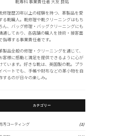
靴専科 事業責任者 大友 良祐
靴修理歴20年以上の経験を持つ、革製品を愛
する靴職人。靴修理や靴クリーニングはもち
ろん、バッグ修理・バッグクリーニングにも
精通しており、各店舗の職人を技術・接客面
で指導する事業責任者です。
革製品全般の修理・クリーニングを通じて、
お客様に感動と満足を提供できるように心が
けています。好きな靴は、英国製の靴。プラ
イベートでも、手帳や財布などの革小物を自
作するのが日々の楽しみ。
カテゴリー
防汚コーティング
(1)