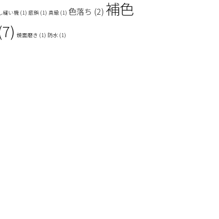
補色
色落ち
(2)
し縫い機
(1)
底鋲
(1)
真鍮
(1)
(7)
鏡面磨き
(1)
防水
(1)